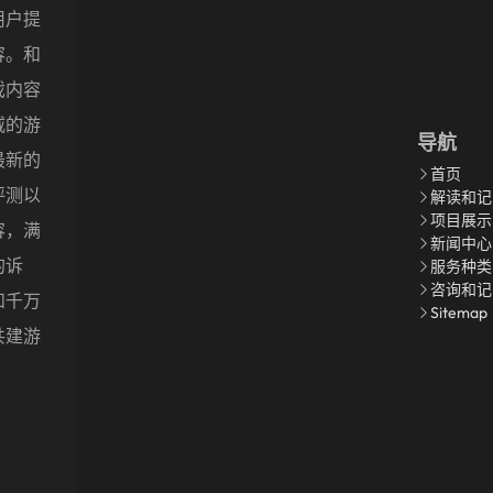
用户提
容。和
戏内容
威的游
导航
最新的
首页
评测以
解读和记
项目展示
容，满
新闻中心
的诉
服务种类
咨询和记
和千万
Sitemap
共建游