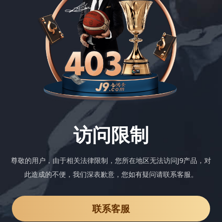
访问限制
尊敬的用户，由于相关法律限制，您所在地区无法访问J9产品，对
此造成的不便，我们深表歉意，您如有疑问请联系客服。
联系客服