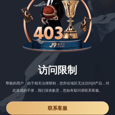
访问限制
尊敬的用户，由于相关法律限制，您所在地区无法访问J9产品，对
此造成的不便，我们深表歉意，您如有疑问请联系客服。
联系客服