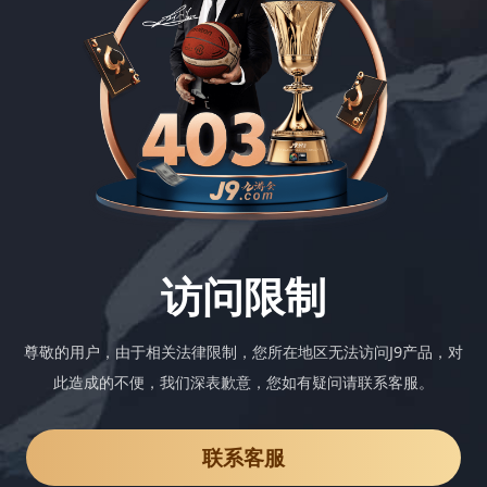
访问限制
尊敬的用户，由于相关法律限制，您所在地区无法访问J9产品，对
此造成的不便，我们深表歉意，您如有疑问请联系客服。
联系客服