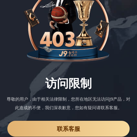
访问限制
尊敬的用户，由于相关法律限制，您所在地区无法访问J9产品，对
此造成的不便，我们深表歉意，您如有疑问请联系客服。
联系客服